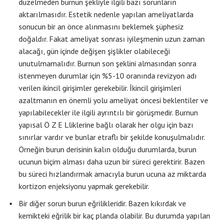
düzelmeden burnun şekliyle ilgili bazı sorunların
aktarılmasıdır. Estetik nedenle yapılan ameliyatlarda
sonucun bir an önce alınmasını beklemek şüphesiz
doğaldır. Fakat ameliyat sonrası iyileşmenin uzun zaman
alacağı, gün içinde değişen şişlikler olabileceği
unutulmamalıdır. Burnun son şeklini almasından sonra
istenmeyen durumlar için %5-10 oranında revizyon adı
verilen ikincil girişimler gerekebilir. İkincil girişimleri
azaltmanın en önemli yolu ameliyat öncesi beklentiler ve
yapılabilecekler ile ilgili ayrıntılı bir görüşmedir. Burnun
yapısal Ö Z E Lliklerine bağlı olarak her olgu için bazı
sınırlar vardır ve bunlar etraflı bir şekilde konuşulmalıdır.
Örneğin burun derisinin kalın olduğu durumlarda, burun
ucunun biçim alması daha uzun bir süreci gerektirir. Bazen
bu süreci hızlandırmak amacıyla burun ucuna az miktarda
kortizon enjeksiyonu yapmak gerekebilir.
Bir diğer sorun burun eğrilikleridir. Bazen kıkırdak ve
kemikteki eğrilik bir kaç planda olabilir. Bu durumda yapılan