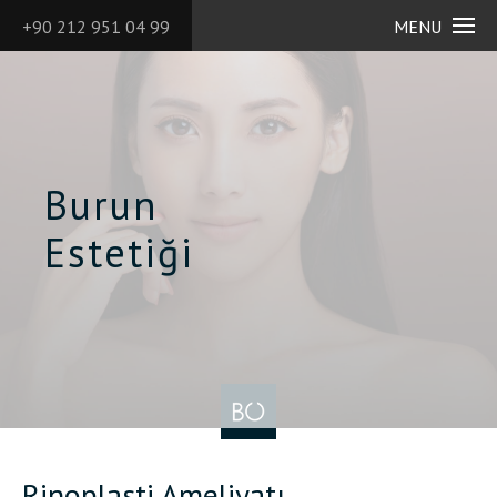
+90 212 951 04 99
MENU
Burun
Estetiği
Rinoplasti Ameliyatı