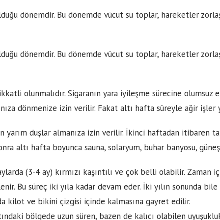
lduğu dönemdir. Bu dönemde vücut su toplar, hareketler zorla
lduğu dönemdir. Bu dönemde vücut su toplar, hareketler zorla
ikkatli olunmalıdır. Sigaranın yara iyileşme sürecine olumsuz 
nıza dönmenize izin verilir. Fakat altı hafta süreyle ağir işle
n yarım duşlar almanıza izin verilir. İkinci haftadan itibaren 
onra altı hafta boyunca sauna, solaryum, buhar banyosu, güneş 
aylarda (3-4 ay) kırmızı kaşıntılı ve çok belli olabilir. Zaman 
lenir. Bu süreç iki yıla kadar devam eder. İki yılın sonunda bi
a kilot ve bikini çizgisi içinde kalmasına gayret edilir.
ndaki bölgede uzun süren, bazen de kalıcı olabilen uyuşuklukl