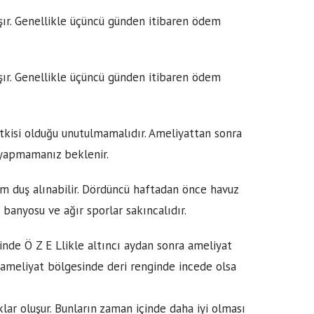
şır. Genellikle üçüncü günden itibaren ödem
şır. Genellikle üçüncü günden itibaren ödem
etkisi olduğu unutulmamalıdır. Ameliyattan sonra
r yapmamanız beklenir.
tam duş alınabilir. Dördüncü haftadan önce havuz
banyosu ve ağır sporlar sakıncalıdır.
içinde Ö Z E Llikle altıncı aydan sonra ameliyat
le ameliyat bölgesinde deri renginde incede olsa
ar oluşur. Bunların zaman içinde daha iyi olması