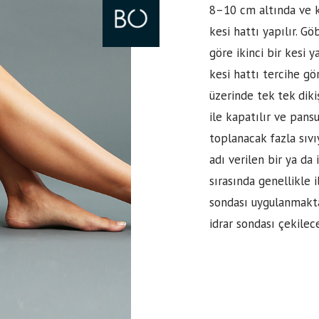
8–10 cm altında ve k
kesi hattı yapılır. G
göre ikinci bir kesi y
kesi hattı tercihe gö
üzerinde tek tek dikiş
ile kapatılır ve pans
toplanacak fazla sıvı
adı verilen bir ya da i
sırasında genellikle 
sondası uygulanmakta
idrar sondası çekilece