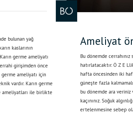
Ameliyat ö
inde bulunan yağ
karın kaslarının
Bu dönemde cerrahınız s
r. Karın germe ameliyatı
hatırlatacaktır. Ö Z E Ll
 cerrahi girişimden önce
hafta öncesinden iki ha
n germe ameliyatı için
güneşte fazla kalmamalıs
eknik vardır. Karın germe
bu dönemde ara veriniz v
ameliyatları ile birlikte
kaçınınız. Soğuk algınlı
ertelenmesine sebep ola