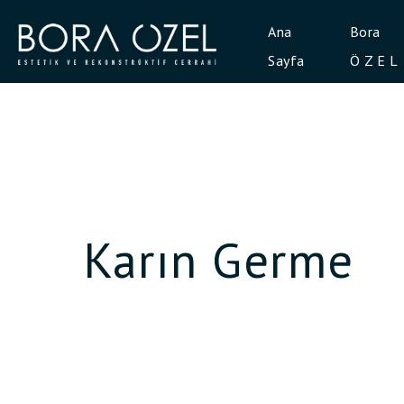
Ana
Bora
Sayfa
Ö Z E L
Karın Germe