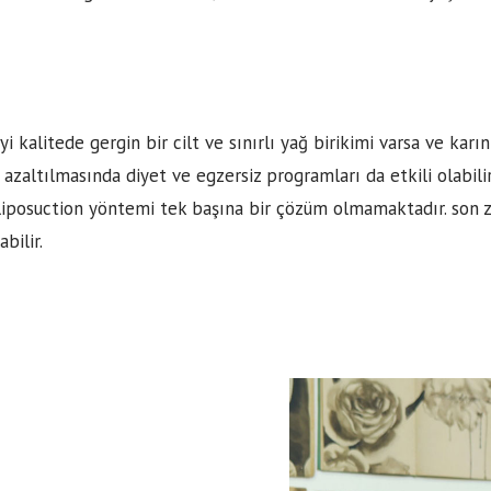
i kalitede gergin bir cilt ve sınırlı yağ birikimi varsa ve karı
 azaltılmasında diyet ve egzersiz programları da etkili olabilir
a liposuction yöntemi tek başına bir çözüm olmamaktadır. son z
bilir.