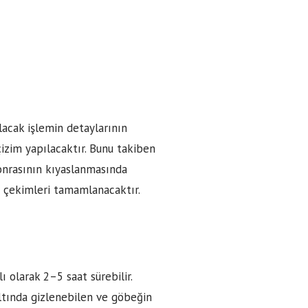
lacak işlemin detaylarının
çizim yapılacaktır. Bunu takiben
onrasının kıyaslanmasında
f çekimleri tamamlanacaktır.
ı olarak 2–5 saat sürebilir.
altında gizlenebilen ve göbeğin