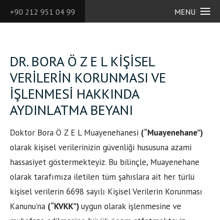
+90 212 951 04 99
MENU
DR. BORA Ö Z E L KİŞİSEL
VERİLERİN KORUNMASI VE
İŞLENMESİ HAKKINDA
AYDINLATMA BEYANI
Doktor Bora Ö Z E L Muayenehanesi
(“Muayenehane”)
olarak kişisel verilerinizin güvenliği hususuna azami
hassasiyet göstermekteyiz. Bu bilinçle, Muayenehane
olarak tarafımıza iletilen tüm şahıslara ait her türlü
kişisel verilerin 6698 sayılı Kişisel Verilerin Korunması
Kanunu’na
(“KVKK”)
uygun olarak işlenmesine ve