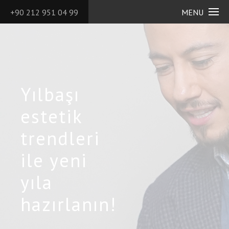
+90 212 951 04 99
MENU
Yılbaşı
estetik
trendleri
ile yeni
yıla
hazırlanın!